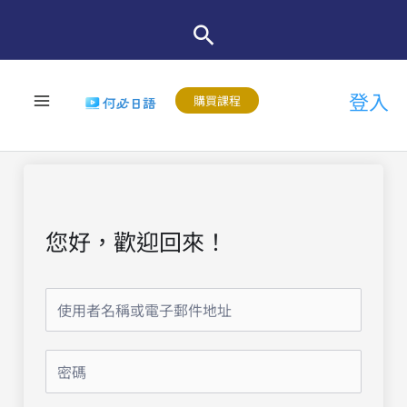
跳
至
主
登入
要
購買課程
內
容
您好，歡迎回來！