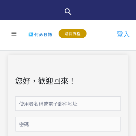
跳
至
主
登入
要
購買課程
內
容
您好，歡迎回來！