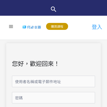
跳
至
主
登入
要
購買課程
內
容
您好，歡迎回來！