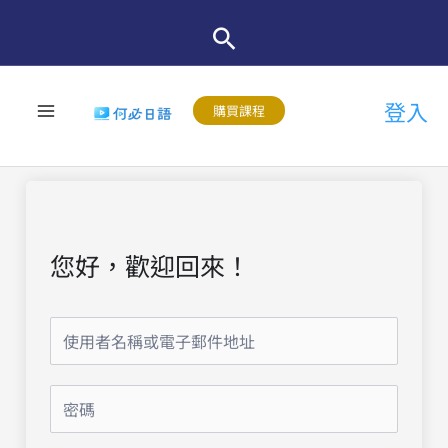
跳
至
主
登入
要
購買課程
內
容
您好，歡迎回來！