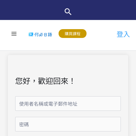
跳
至
主
登入
要
購買課程
內
容
您好，歡迎回來！