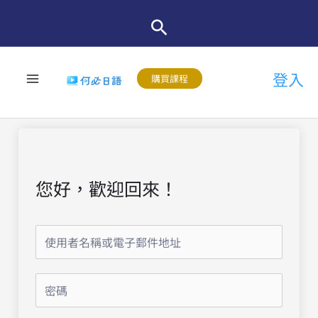
跳
至
主
登入
要
購買課程
內
容
您好，歡迎回來！