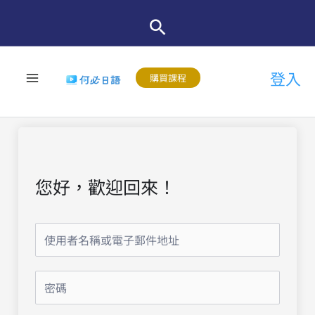
跳
至
主
登入
要
購買課程
內
容
您好，歡迎回來！