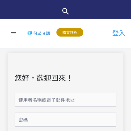
跳
至
主
登入
要
購買課程
內
容
您好，歡迎回來！