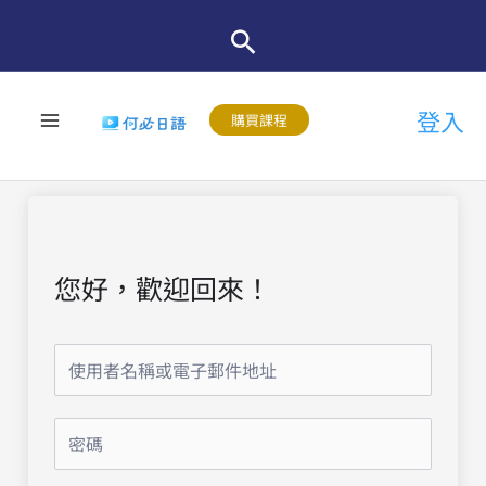
跳
至
主
登入
要
購買課程
內
容
您好，歡迎回來！