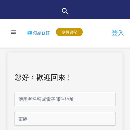
跳
至
主
登入
要
購買課程
內
容
您好，歡迎回來！