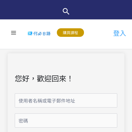
跳
至
主
登入
要
購買課程
內
容
您好，歡迎回來！