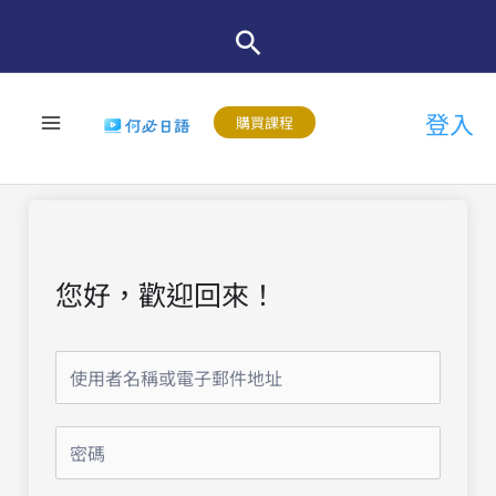
跳
至
主
登入
要
購買課程
內
容
您好，歡迎回來！