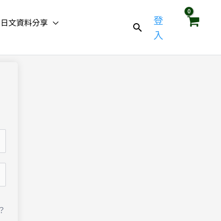
登
日文資料分享
入
？