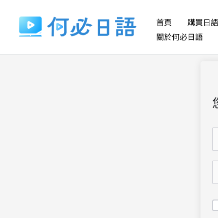
跳
至
首頁
購買日
主
關於何必日語
要
內
容