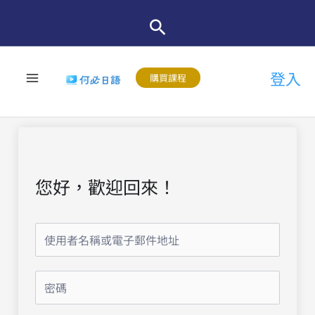
跳
至
主
登入
要
購買課程
內
容
您好，歡迎回來！