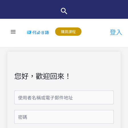
跳
至
主
登入
要
購買課程
內
容
您好，歡迎回來！