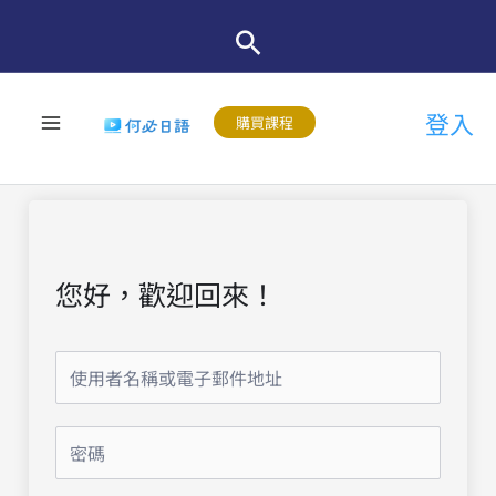
跳
至
主
登入
要
購買課程
內
容
您好，歡迎回來！