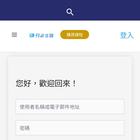
跳
至
主
登入
要
購買課程
內
容
您好，歡迎回來！