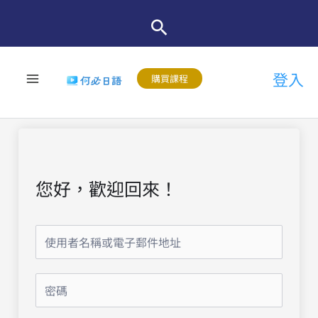
跳
至
主
登入
要
購買課程
內
容
您好，歡迎回來！