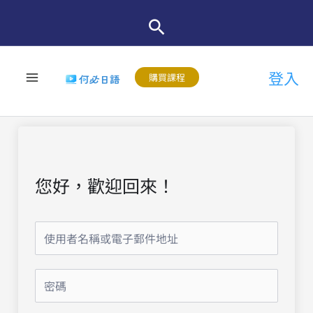
跳
至
主
登入
要
購買課程
內
容
您好，歡迎回來！