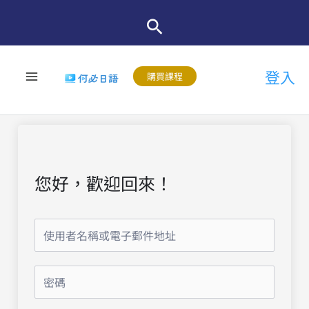
跳
至
主
登入
要
購買課程
內
容
您好，歡迎回來！