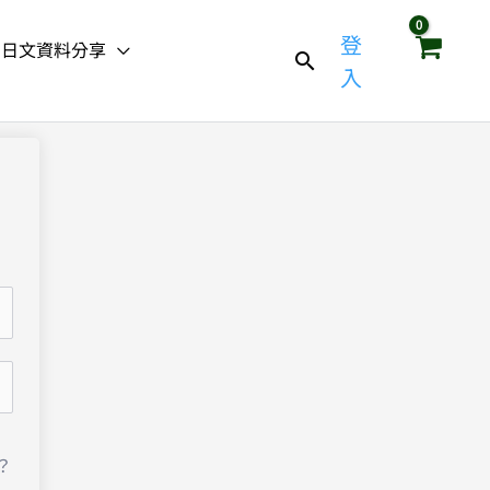
登
日文資料分享
入
？