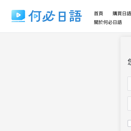
跳
至
首頁
購買日
主
關於何必日語
要
內
容