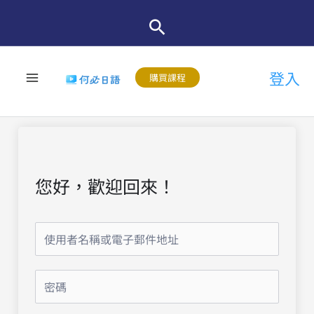
跳
至
主
登入
要
購買課程
內
容
您好，歡迎回來！