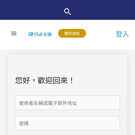
跳
至
主
登入
要
購買課程
內
容
您好，歡迎回來！