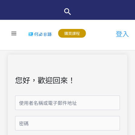
跳
至
主
登入
要
購買課程
內
容
您好，歡迎回來！