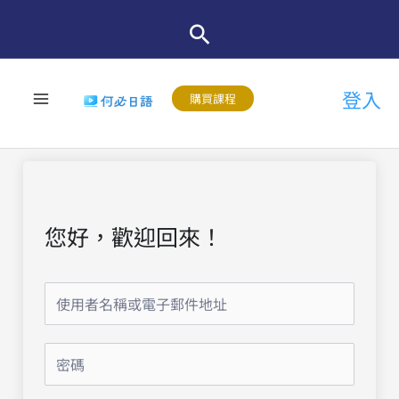
跳
至
主
登入
要
購買課程
內
容
您好，歡迎回來！