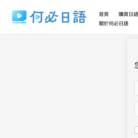
跳
至
首頁
購買日
主
關於何必日語
要
內
容