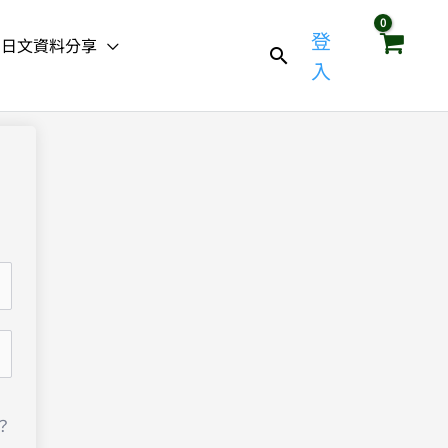
登
日文資料分享
入
？