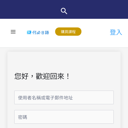
跳
至
主
登入
要
購買課程
內
容
您好，歡迎回來！