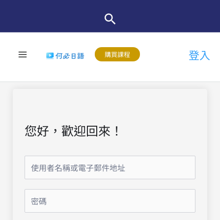
跳
至
主
登入
要
購買課程
內
容
您好，歡迎回來！