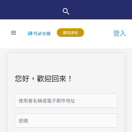
跳
至
主
登入
要
購買課程
內
容
您好，歡迎回來！