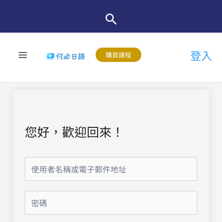
跳
至
主
登入
要
購買課程
內
容
您好，歡迎回來！