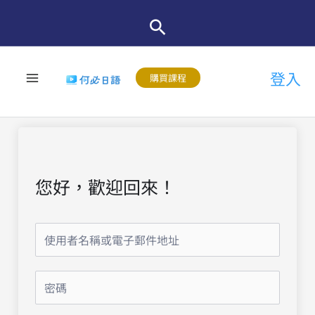
跳
至
主
登入
要
購買課程
內
容
您好，歡迎回來！