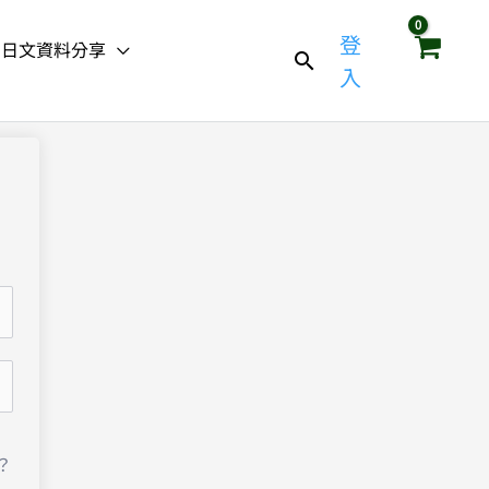
登
日文資料分享
入
？