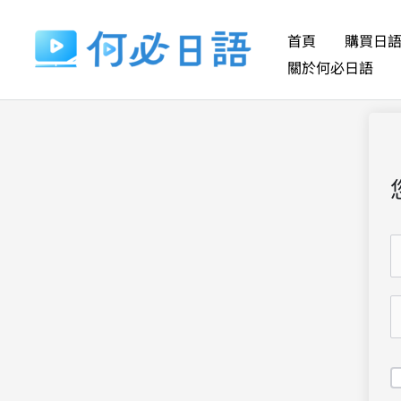
跳
至
首頁
購買日
主
關於何必日語
要
內
容