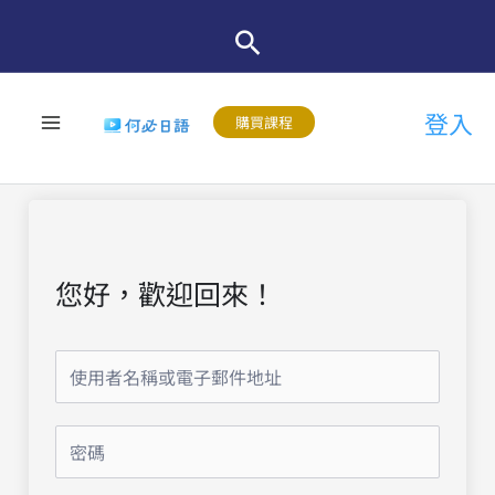
跳
至
主
登入
要
購買課程
內
容
您好，歡迎回來！