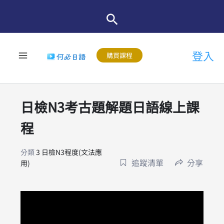
跳
至
主
登入
要
購買課程
內
容
日檢N3考古題解題日語線上課
程
分類
3 日檢N3程度(文法應
追蹤清單
分享
用)