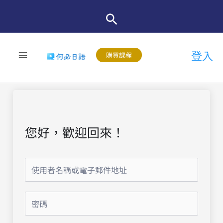
跳
至
主
登入
要
購買課程
內
容
您好，歡迎回來！