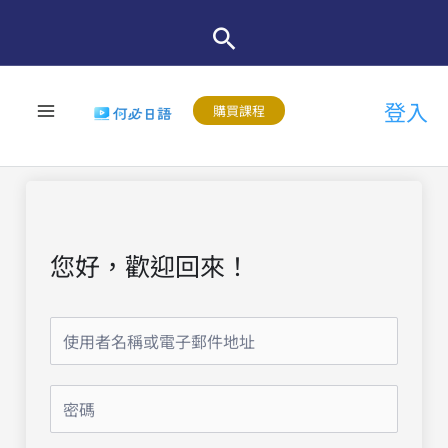
跳
至
主
登入
要
購買課程
內
容
您好，歡迎回來！