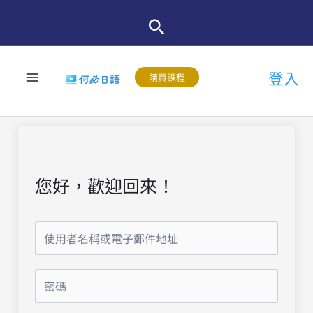
跳
至
主
登入
要
購買課程
內
容
您好，歡迎回來！