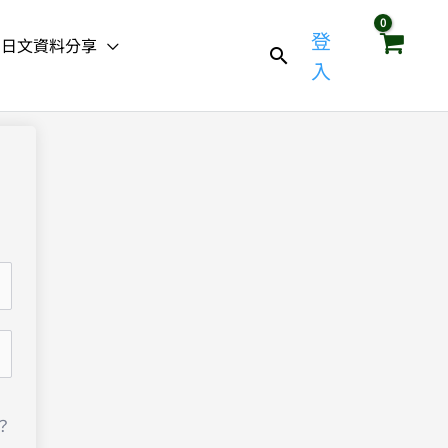
登
日文資料分享
入
？