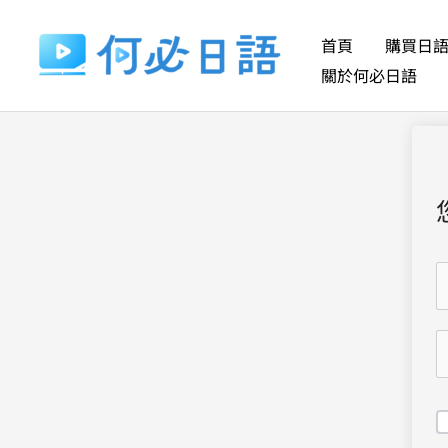
跳
至
首頁
購買日
主
關於何必日語
要
內
容