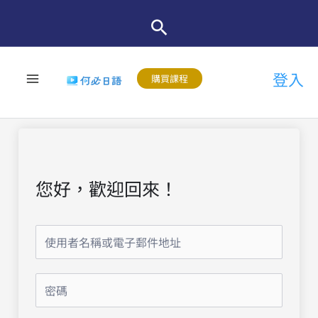
跳
至
主
登入
要
購買課程
內
容
您好，歡迎回來！