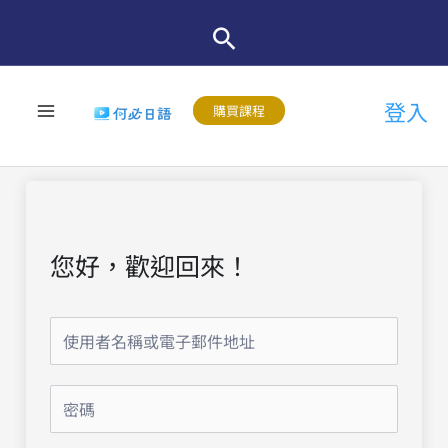
跳
至
主
登入
要
購買課程
內
容
您好，歡迎回來！