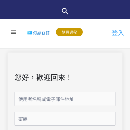
跳
至
主
登入
要
購買課程
內
容
您好，歡迎回來！