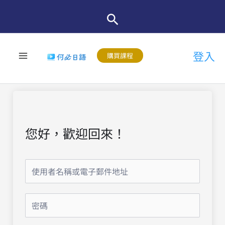
跳
至
主
登入
要
購買課程
內
容
您好，歡迎回來！