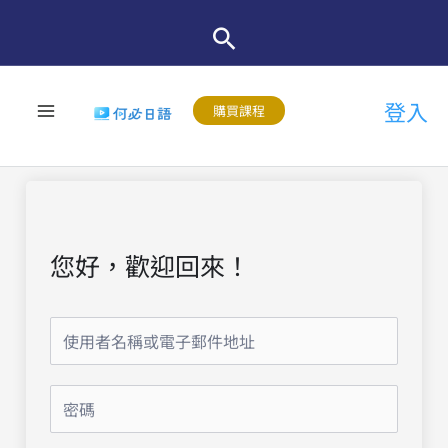
跳
至
主
登入
要
購買課程
內
容
您好，歡迎回來！