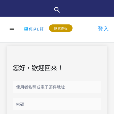
跳
至
主
登入
要
購買課程
內
容
您好，歡迎回來！