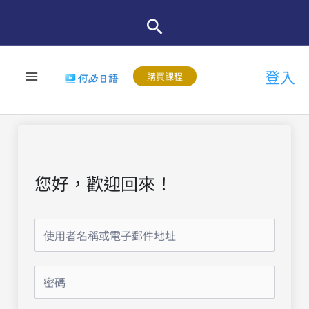
跳
至
主
登入
要
購買課程
內
容
您好，歡迎回來！