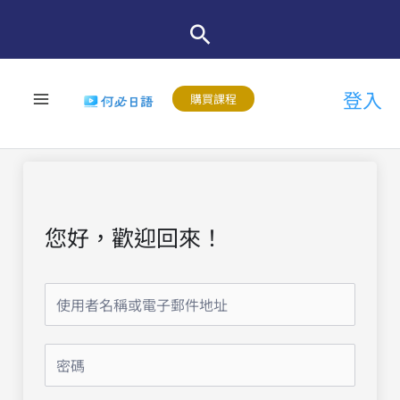
跳
至
主
登入
要
購買課程
內
容
您好，歡迎回來！