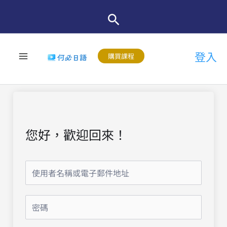
跳
至
主
登入
要
購買課程
內
容
您好，歡迎回來！