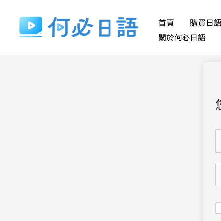
跳
至
首頁
購買日
主
關於何必日語
要
內
容