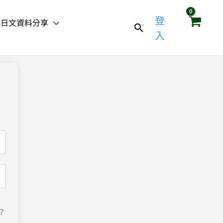
登
日文資料分享
入
？