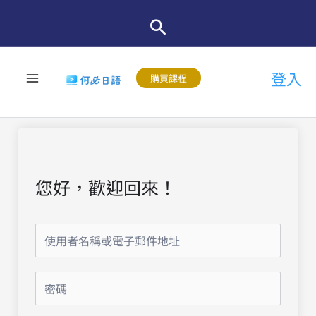
跳
至
主
登入
要
購買課程
內
容
您好，歡迎回來！