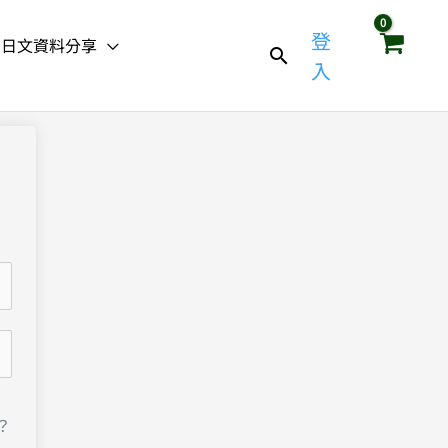
登
日文資料分享
入
？