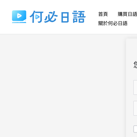
跳
至
首頁
購買日
主
關於何必日語
要
內
容